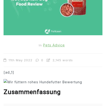
Pets Advice
In
11th May 2022
0
2,145 words
[ad_1]
Zusammenfassung