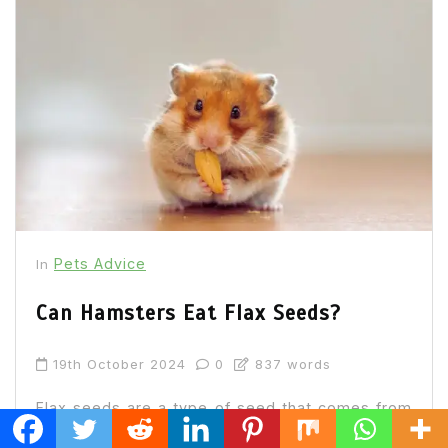
Pets Advice
In
Can Hamsters Eat Flax Seeds?
19th October 2024
0
837 words
Flax seeds are a type of seed that comes from
the plant called Linum usitatissimum. These