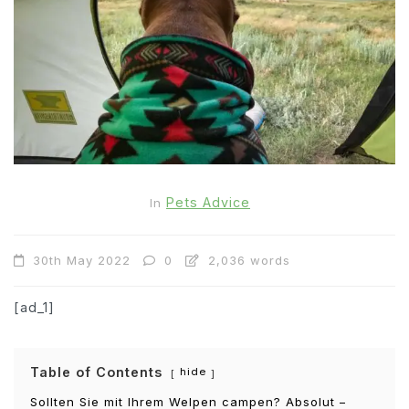
Pets Advice
In
30th May 2022
0
2,036 words
[ad_1]
Table of Contents
hide
Sollten Sie mit Ihrem Welpen campen? Absolut –