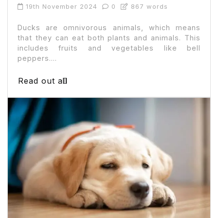
19th November 2024
0
867 words
Ducks are omnivorous animals, which means
that they can eat both plants and animals. This
includes fruits and vegetables like bell
peppers....
Read out all